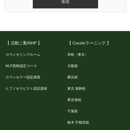
【 活動ご案内HP 】
【 Cocoloラーニング 】
カウンセリングルーム
本校〈東京〉
NLP資格認定コース
大阪校
カウンセラー認定講座
横浜校
ヒプノセラピスト認定講座
東京 葛飾校
東京港校
千葉校
栃木 宇都宮校