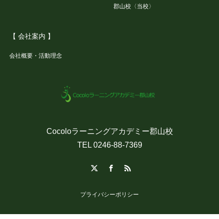
郡山校〈当校〉
【 会社案内 】
会社概要・活動理念
Cocoloラーニングアカデミー郡山校
TEL 0246-88-7369
X
Facebook
RSS
プライバシーポリシー