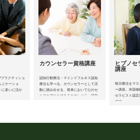
カウンセラー資格講座
ヒプノセ
講座
LPプラクティショ
認知行動療法・マインドフルネス認知
暗示療法をマス
ュニケーショ
療法も学べる。カウンセラーとして活
ー講座。米国催
トに多いに活か
動に踏み出せる、将来において心のセ
セラピスト認定
ルフケアにもできるカウンセラー認定
です。
資格講座を開催しています。