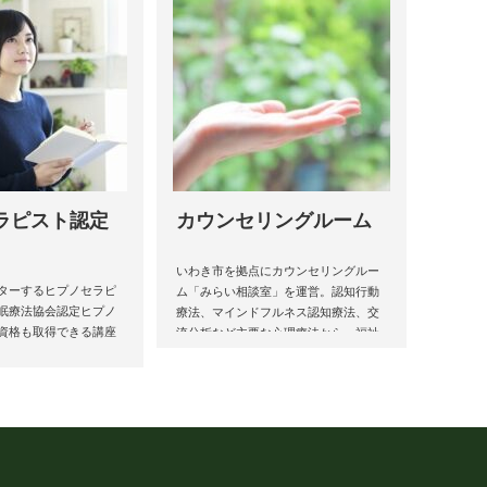
ラピスト認定
カウンセリングルーム
いわき市を拠点にカウンセリングルー
ターするヒプノセラピ
ム「みらい相談室」を運営。認知行動
眠療法協会認定ヒプノ
療法、マインドフルネス認知療法、交
資格も取得できる講座
流分析など主要な心理療法から、福祉
相談も受けられます。