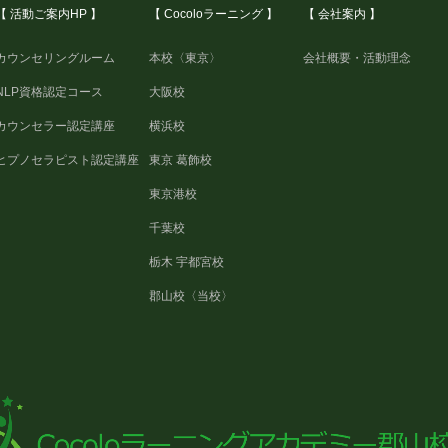
【 活動ご案内HP 】
【 Cocoloラーニング 】
【 会社案内 】
カウンセリングルーム
本校〈東京〉
会社概要・活動理念
NLP資格認定コース
大阪校
カウンセラー認定講座
横浜校
ヒプノセラピスト認定講座
東京 葛飾校
東京港校
千葉校
栃木 宇都宮校
郡山校〈当校〉