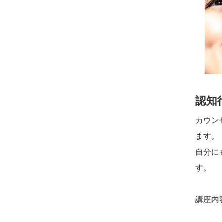
認知
カウン
ます。
自分に
す。
講座内